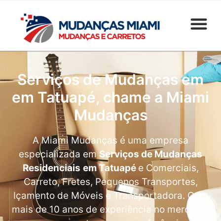
Serviços de Mudanças em
em Tatuapé, chame a Miami
Mudanças
A Miami Mudanças é uma empresa
especializada em
Serviços de Mudanças
Residenciais
em Tatuapé
e Comerciais,
Carreto, Fretes, Pequenos Transportes,
Içamento de Móveis e Transportadora. Com
mais de 10 anos de experiência no mercado,