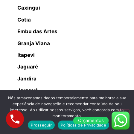
Caxingui
Cotia
Embu das Artes
Granja Viana
Itapevi
Jaguaré
Jandira
Jaraguá
Nós armazenamos dados temporariamente para melhorar a sua
Lapa
experiência de navegação e recomendar conteúdo de seu
interesse. Ao utilizar nossos serviços, você concorda com tal
Osasco
monitoramento.
Orçamentos
Prosseguir
Políticas de Privacidade
Parque dos Príncipes