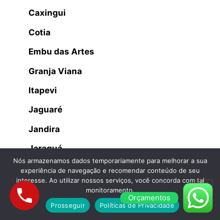
Caxingui
Cotia
Embu das Artes
Granja Viana
Itapevi
Jaguaré
Jandira
Jaraguá
Nós armazenamos dados temporariamente para melhorar a sua
Lapa
experiência de navegação e recomendar conteúdo de seu
interesse. Ao utilizar nossos serviços, você concorda com tal
Osasco
monitoramento.
Orçamentos
Prosseguir
Políticas de Privacidade
Parque dos Príncipes