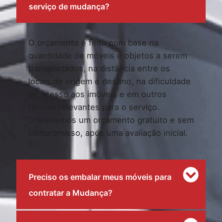
serviço de mudança?
O orçamento é feito com base na
quantidade de móveis e objetos a serem
transportados, na distância entre os
locais de origem e destino, na dificuldade
de acesso aos imóveis e em outros
fatores relevantes para o serviço.
Oferecemos um orçamento gratuito e sem
compromisso, após uma avaliação inicial.
Preciso os embalar meus móveis para
contratar a Mudança?