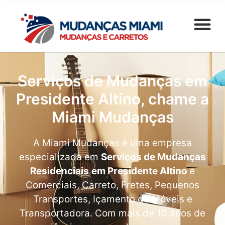
Serviços de Mudanças em
Presidente Altino, chame a
Miami Mudanças
A Miami Mudanças é uma empresa
especializada em
Serviços de Mudanças
Residenciais
em Presidente Altino
e
Comerciais, Carreto, Fretes, Pequenos
Transportes, Içamento de Móveis e
Transportadora. Com mais de 10 anos de