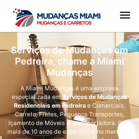
Serviços de Mudanças em
Pedreira, chame a Miami
Mudanças
A Miami Mudanças é uma empresa
especializada em
Serviços de Mudanças
Residenciais
em Pedreira
e Comerciais,
Carreto, Fretes, Pequenos Transportes,
Içamento de Móveis e Transportadora. Com
mais de 10 anos de experiência no mercado,