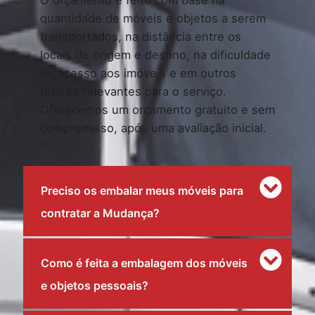
O orçamento é feito com base na
quantidade de móveis e objetos a serem
transportados, na distância entre os
locais de origem e destino, na dificuldade
de acesso aos imóveis e em outros
fatores relevantes para o serviço.
Oferecemos um orçamento gratuito e sem
compromisso, após uma avaliação inicial.
Preciso os embalar meus móveis para
contratar a Mudança?
Como é feita a embalagem dos móveis
e objetos pessoais?