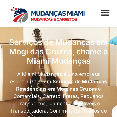
Serviços de Mudanças em
Mogi das Cruzes, chame a
Miami Mudanças
A Miami Mudanças é uma empresa
especializada em
Serviços de Mudanças
Residenciais
em Mogi das Cruzes
e
Comerciais, Carreto, Fretes, Pequenos
Transportes, Içamento de Móveis e
Transportadora. Com mais de 10 anos de