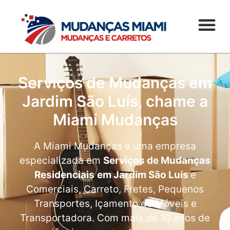
Serviços de Mudanças em
Jardim São Luís, chame a
Miami Mudanças
A Miami Mudanças é uma empresa
especializada em
Serviços de Mudanças
Residenciais
em Jardim São Luís
e
Comerciais, Carreto, Fretes, Pequenos
Transportes, Içamento de Móveis e
Transportadora. Com mais de 10 anos de