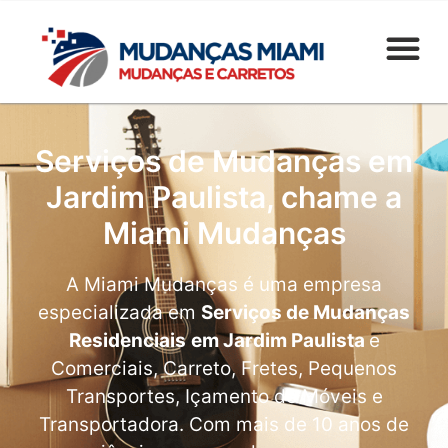
Serviços de Mudanças em
Jardim Paulista, chame a
Miami Mudanças
A Miami Mudanças é uma empresa
especializada em
Serviços de Mudanças
Residenciais
em Jardim Paulista
e
Comerciais, Carreto, Fretes, Pequenos
Transportes, Içamento de Móveis e
Transportadora. Com mais de 10 anos de