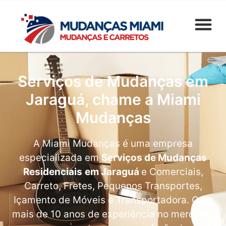
Serviços de Mudanças em
Jaraguá, chame a Miami
Mudanças
A Miami Mudanças é uma empresa
especializada em
Serviços de Mudanças
Residenciais
em Jaraguá
e Comerciais,
Carreto, Fretes, Pequenos Transportes,
Içamento de Móveis e Transportadora. Com
mais de 10 anos de experiência no mercado,