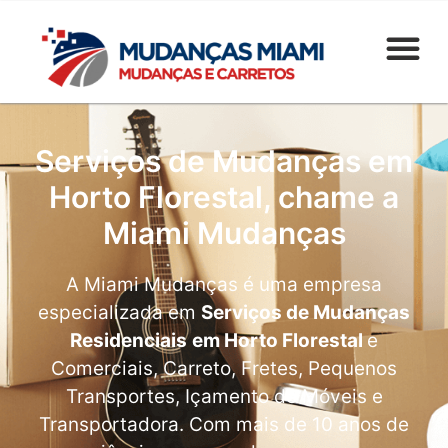
Serviços de Mudanças em
Horto Florestal, chame a
Miami Mudanças
A Miami Mudanças é uma empresa
especializada em
Serviços de Mudanças
Residenciais
em Horto Florestal
e
Comerciais, Carreto, Fretes, Pequenos
Transportes, Içamento de Móveis e
Transportadora. Com mais de 10 anos de