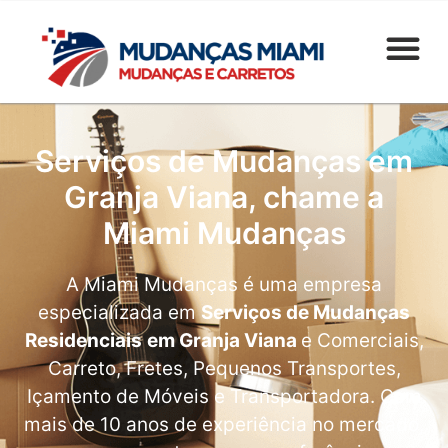
Serviços de Mudanças em
Granja Viana, chame a
Miami Mudanças
A Miami Mudanças é uma empresa
especializada em
Serviços de Mudanças
Residenciais
em Granja Viana
e Comerciais,
Carreto, Fretes, Pequenos Transportes,
Içamento de Móveis e Transportadora. Com
mais de 10 anos de experiência no mercado,