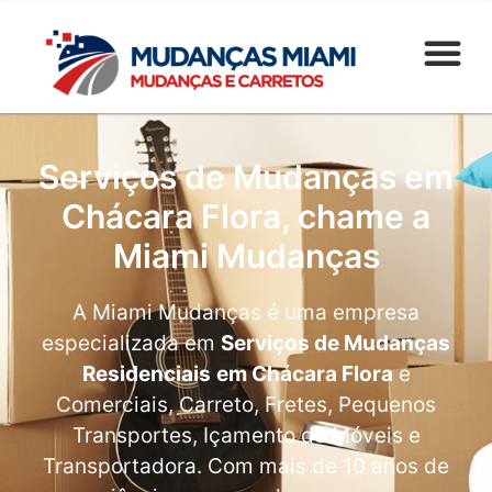
Serviços de Mudanças em
Chácara Flora, chame a
Miami Mudanças
A Miami Mudanças é uma empresa
especializada em
Serviços de Mudanças
Residenciais
em Chácara Flora
e
Comerciais, Carreto, Fretes, Pequenos
Transportes, Içamento de Móveis e
Transportadora. Com mais de 10 anos de