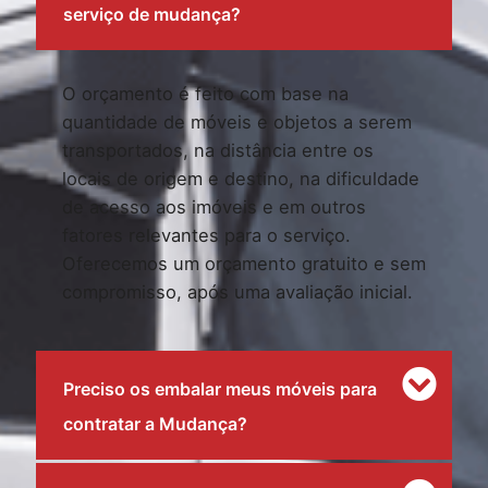
serviço de mudança?
O orçamento é feito com base na
quantidade de móveis e objetos a serem
transportados, na distância entre os
locais de origem e destino, na dificuldade
de acesso aos imóveis e em outros
fatores relevantes para o serviço.
Oferecemos um orçamento gratuito e sem
compromisso, após uma avaliação inicial.
Preciso os embalar meus móveis para
contratar a Mudança?