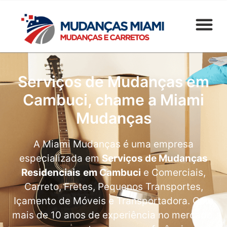
Serviços de Mudanças em
Cambuci, chame a Miami
Mudanças
A Miami Mudanças é uma empresa
especializada em
Serviços de Mudanças
Residenciais
em Cambuci
e Comerciais,
Carreto, Fretes, Pequenos Transportes,
Içamento de Móveis e Transportadora. Com
mais de 10 anos de experiência no mercado,