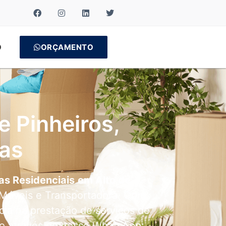
O
ORÇAMENTO
 Pinheiros,
as
s Residenciais
em Alto de
 Móveis e Transportadora. Com
ia na prestação de serviços de
do através do nosso WhatsApp: