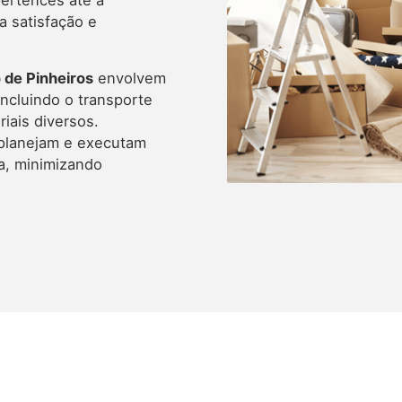
pertences até a
a satisfação e
de Pinheiros
envolvem
incluindo o transporte
iais diversos.
 planejam e executam
a, minimizando