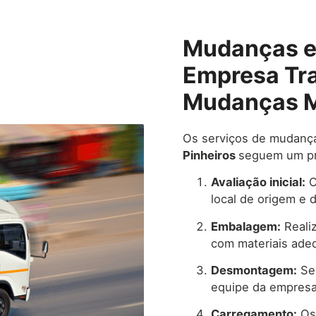
Mudanças em
Empresa Tr
Mudanças M
Os serviços de mudança
Pinheiros
seguem um pr
Avaliação inicial:
O
local de origem e 
Embalagem:
Reali
com materiais adeq
Desmontagem:
Se 
equipe da empresa 
Carregamento:
Os 