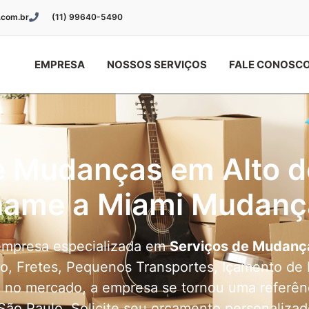
com.br
(11) 99640-5490
EMPRESA
NOSSOS SERVIÇOS
FALE CONOSC
e Mudanças em Alto de
hame a Miami Mudanç
mpresa especializada em
Serviços de Mudança
to, Fretes, Pequenos Transportes, Içamento de
a no mercado, a empresa se tornou uma referênc
São Paulo. Solicite seu orçamento personaliza