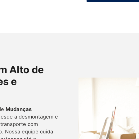
m Alto de
es e
 de
Mudanças
 desde a desmontagem e
 transporte com
o. Nossa equipe cuida