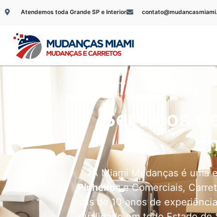
Atendemos toda Grande SP e Interior
contato@mudancasmiami.
Serviços d
c
A Miami Mudanças é uma e
Pinheiros
e Comerciais, Carre
mais de 10 anos de experiênci
qualidade em todo Estado de 